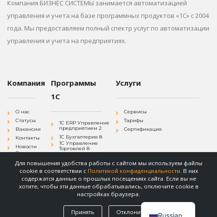
Компания БИЗНЕС СИСТЕМЫ занимается автоматизацией
управления и учета на базе программных продуктов «1С» с 2004
года. Мы предоставляем полный спектр услуг по автоматизации
управления и учета на предприятиях.
Компания
Программы
Услуги
1С
О нас
Сервисы
Статусы
Тарифы
1С ERP Управление
предприятием 2
Вакансии
Сертификация
1С Бухгалтерия 8
Контакты
1С Управление
Новости
Торговлей 8
Согласие на
1С Зарплата и
обработку
Управление
Для повышения удобства работы с сайтом мы используем файлы
персональных
Персоналом 8
данных
cookie в соответствии с
Политикой конфиденциальности
. В них
1С
Политика
Документооборот 8
содержатся данные о прошлых посещениях сайта. Если вы не
конфиденциальности
хотите, чтобы эти данные обрабатывались, отключите cookie в
настройках браузера.
Принять
Отклонить
© Бизнес Системы. 2004-2025.
Russian