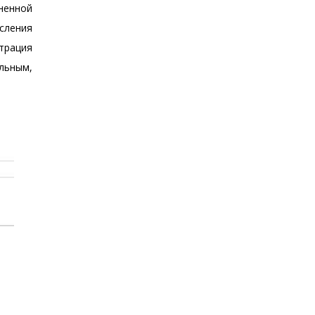
ненной
исления
трация
льным,