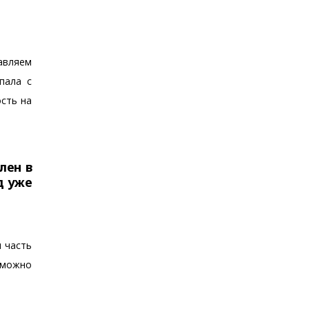
авляем
пала с
ость на
лен в
д уже
и часть
о можно