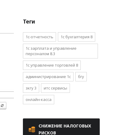
Теги
1с-отчетность
1с бухгалтерия 8
1с зарплата и управление
персоналом 8.3
1с управление торговлей 8
администрирование 1с
бгу
зкгу 3
итс сервисы
онлайн-касса
СНИЖЕНИЕ НАЛОГОВЫХ
РИСКОВ