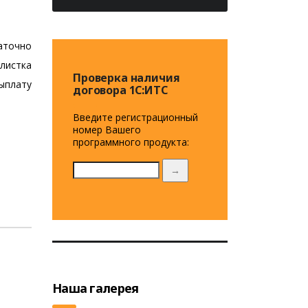
аточно
листка
Проверка наличия
ыплату
договора 1C:ИТС
Введите регистрационный
номер Вашего
программного продукта:
→
Наша галерея