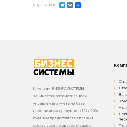
Telegram
VK
Отправить
ПОДЕЛИТЬСЯ
Комп
О н
Ста
Компания БИЗНЕС СИСТЕМЫ
Вак
занимается автоматизацией
Кон
управления и учета на базе
Нов
программных продуктов «1С» с 2004
Сог
года. Мы предоставляем полный
пер
спектр услуг по автоматизации
Пол