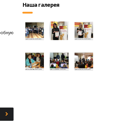
Наша галерея
робную