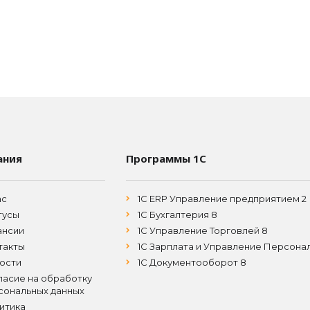
ания
Программы 1С
ас
1С ERP Управление предприятием 2
тусы
1С Бухгалтерия 8
ансии
1С Управление Торговлей 8
такты
1С Зарплата и Управление Персона
ости
1С Документооборот 8
ласие на обработку
сональных данных
итика