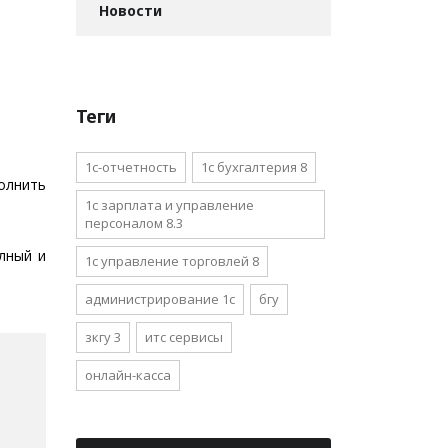
Новости
Теги
1с-отчетность
1с бухгалтерия 8
олнить
1с зарплата и управление
персоналом 8.3
лный и
1с управление торговлей 8
администрирование 1с
бгу
зкгу 3
итс сервисы
онлайн-касса