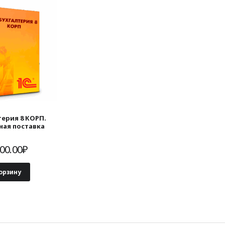
терия 8 КОРП.
ная поставка
00.00
₽
орзину