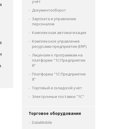
учёт
я
Документооборот
Зарплата и управление
персоналом
Комплексная автоматизация
Комплексное управление
з
ресурсами предприятия (ERP)
и
Лицензии к программам на
платформе "1С:Предприятие
.
8"
Платформа "1С:Предприятие
8"
Торговый и складской учёт
Электронные поставки "1С"
Торговое оборудование
DataMobile