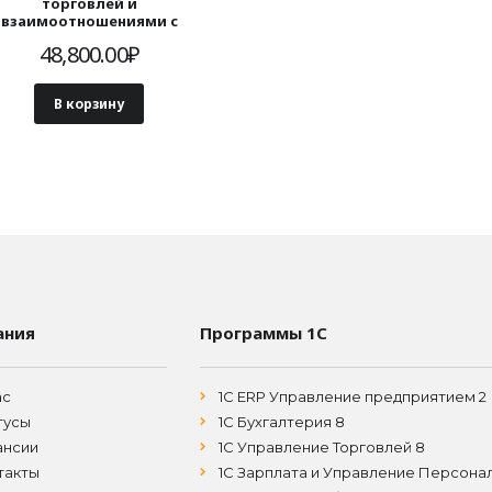
торговлей и
взаимоотношениями с
клиентами (CRM) ПРОФ.
48,800.00
₽
Электронная поставка
В корзину
ания
Программы 1С
ас
1С ERP Управление предприятием 2
тусы
1С Бухгалтерия 8
ансии
1С Управление Торговлей 8
такты
1С Зарплата и Управление Персона