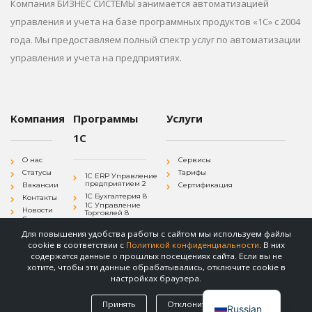
Компания БИЗНЕС СИСТЕМЫ занимается автоматизацией
управления и учета на базе программных продуктов «1С» с 2004
года. Мы предоставляем полный спектр услуг по автоматизации
управления и учета на предприятиях.
Компания
Программы
Услуги
1С
О нас
Сервисы
Статусы
Тарифы
1С ERP Управление
предприятием 2
Вакансии
Сертификация
1С Бухгалтерия 8
Контакты
1С Управление
Новости
Торговлей 8
Согласие на
1С Зарплата и
обработку
Управление
Для повышения удобства работы с сайтом мы используем файлы
персональных
Персоналом 8
данных
cookie в соответствии с
Политикой конфиденциальности
. В них
1С
Политика
Документооборот 8
содержатся данные о прошлых посещениях сайта. Если вы не
конфиденциальности
хотите, чтобы эти данные обрабатывались, отключите cookie в
настройках браузера.
Принять
Отклонить
© Бизнес Системы. 2004-2025.
Russian