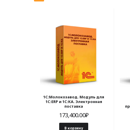
1С:Молокозавод. Модуль для
1С:ERP и 1С:КА. Электронная
поставка
пр
1С
173,400.00
₽
В корзину