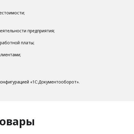
естоимости;
деятельности предприятия;
аработной платы;
лиентами;
конфигурацией «1С:Документооборот».
товары