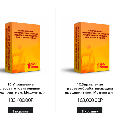
1С:Управление
1С:Управление
лесозаготовительным
деревообрабатывающим
едприятием. Модуль для
предприятием. Модуль дл
:ERP и 1С:КА. Электронная
1С:ERP и 1С:КА. Электронна
133,400.00
₽
163,000.00
₽
поставка
поставка
В корзину
В корзину