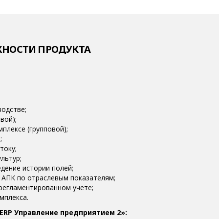
НОСТИ ПРОДУКТА
водстве;
вой);
плексе (групповой);
;
току;
льтур;
едение истории полей;
 АПК по отраслевым показателям;
регламентированном учете;
мплекса.
ERP Управление предприятием 2»: