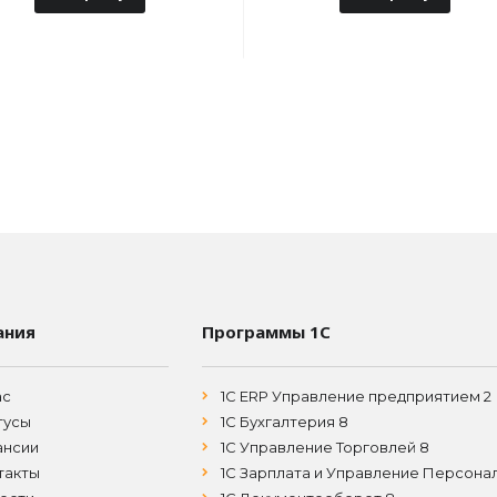
ания
Программы 1С
ас
1С ERP Управление предприятием 2
тусы
1С Бухгалтерия 8
ансии
1С Управление Торговлей 8
такты
1С Зарплата и Управление Персона