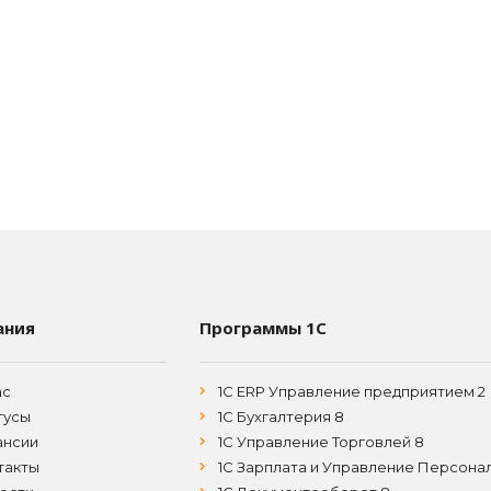
ания
Программы 1С
ас
1С ERP Управление предприятием 2
тусы
1С Бухгалтерия 8
ансии
1С Управление Торговлей 8
такты
1С Зарплата и Управление Персона