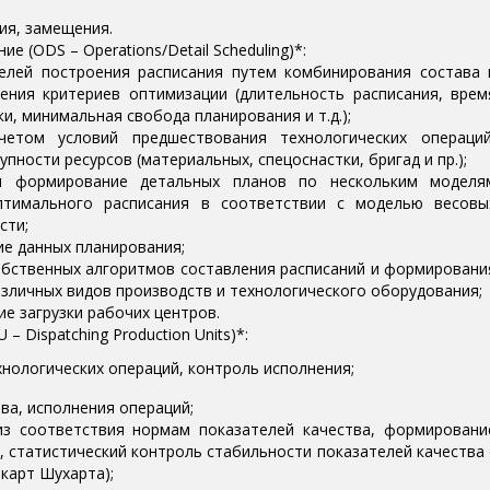
ия, замещения.
 (ODS – Operations/Detail Scheduling)*:
лей построения расписания путем комбинирования состава 
ения критериев оптимизации (длительность расписания, врем
и, минимальная свобода планирования и т.д.);
четом условий предшествования технологических операций
пности ресурсов (материальных, спецоснастки, бригад и пр.);
и формирование детальных планов по нескольким моделя
тимального расписания в соответствии с моделью весовы
сти;
е данных планирования;
бственных алгоритмов составления расписаний и формировани
азличных видов производств и технологического оборудования;
е загрузки рабочих центров.
 Dispatching Production Units)*:
нологических операций, контроль исполнения;
ва, исполнения операций;
из соответствия нормам показателей качества, формировани
, статистический контроль стабильности показателей качества 
карт Шухарта);