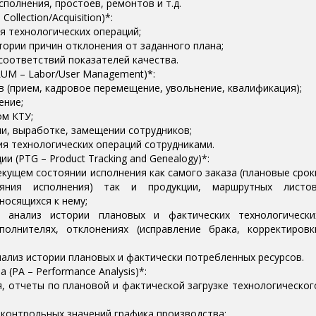
сполнения, простоев, ремонтов и т.д.
ollection/Acquisition)*:
я технологических операций;
тории причин отклонения от заданного плана;
соответствий показателей качества.
UM – Labor/User Management)*:
 (прием, кадровое перемещение, увольнение, квалификация);
ение;
ом КТУ;
и, выработке, замещении сотрудников;
ия технологических операций сотрудниками.
и (PTG – Product Tracking and Genealogy)*:
кущем состоянии исполнения как самого заказа (плановые срок
яния исполнения) так и продукции, маршрутных листов
носящихся к нему;
 анализ истории плановых и фактических технологически
олнителях, отклонениях (исправление брака, корректировк
ализ истории плановых и фактически потребленных ресурсов.
(PA – Performance Analysis)*:
я, отчеты по плановой и фактической загрузке технологическог
 контрольных значений графика производства;