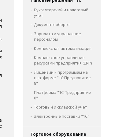
Типовые решения "1С"
Бухгалтерский и налоговый
учёт
и
Документооборот
я
Зарплата и управление
,
персоналом
Комплексная автоматизация
м
х
Комплексное управление
ресурсами предприятия (ERP)
Лицензии к программам на
я
платформе "1С:Предприятие
8"
Платформа "1С:Предприятие
8"
Торговый и складской учёт
Электронные поставки "1С"
е
с
Торговое оборудование