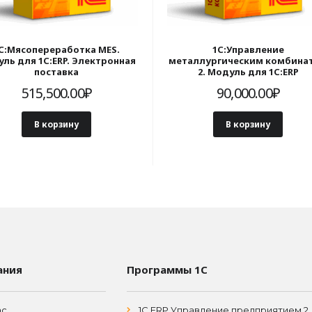
С:Мясопереработка MES.
1С:Управление
ль для 1С:ERP. Электронная
металлургическим комбина
поставка
2. Модуль для 1С:ERP
515,500.00
₽
90,000.00
₽
В корзину
В корзину
ания
Программы 1С
ас
1С ERP Управление предприятием 2