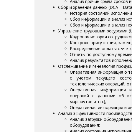
Анализ причин срыва сроков и
Сбор и хранение данных (DCA – Data C
История состояний исполнени
Сбор информации и анализ ис
Сбор информации и анализ не
Управление трудовыми ресурсами (L
Кадровая история сотрудников
Контроль присутствия, замещ
Распределение оплаты с учет
Отчеты по доступному времен
Анализ результатов исполнен
Отслеживание и генеалогия продукци
Оперативная информация о те
с учетом текущего состо
технологических операций, от
Оперативная информация и
операций с данными об исп
маршрутов и т.п.);
Оперативная информация и ан
Анализ эффективности производства 
Анализ загрузки оборудовани
оборудования;
Анализ состояния исполнения