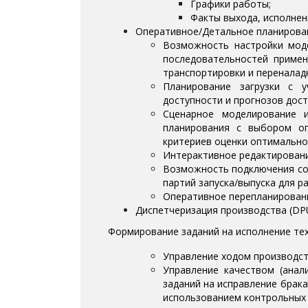
Графики работы;
Факты выхода, исполнен
Оперативное/Детальное планирование
Возможность настройки моде
последовательностей примен
транспортировки и переналадк
Планирование загрузки с у
доступности и прогнозов досту
Сценарное моделирование 
планирования с выбором оп
критериев оценки оптимально
Интерактивное редактировани
Возможность подключения со
партий запуска/выпуска для р
Оперативное перепланировани
Диспетчеризация производства (DPU –
Формирование заданий на исполнение тех
Управление ходом производст
Управление качеством (анал
заданий на исправление брака
использованием контрольных 