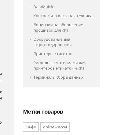
DataMobile
Контрольно-кассовая техника
Лицензии на обновление
прошивок для ККТ
Оборудование для
штрихкодирования
Принтеры этикеток
Расходные материалы для
принтеров этикеток и ККТ
и
Терминалы сбора данных
,
х
и
Метки товаров
о
54-фз
online-кассы