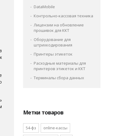
DataMobile
Контрольно-кассовая техника
Лицензии на обновление
прошивок для ККТ
Оборудование для
штрихкодирования
в
Принтеры этикеток
х
Расходные материалы для
принтеров этикеток и ККТ
е
Терминалы сбора данных
о
ь
м
Метки товаров
54-фз
online-кассы