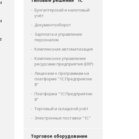
Типовые решения "1С"
и
Бухгалтерский и налоговый
учёт
и
Документооборот
Зарплата и управление
е
персоналом
Комплексная автоматизация
Комплексное управление
ресурсами предприятия (ERP)
Лицензии к программам на
платформе "1С:Предприятие
8"
Платформа "1С:Предприятие
8"
Торговый и складской учёт
Электронные поставки "1С"
Торговое оборудование