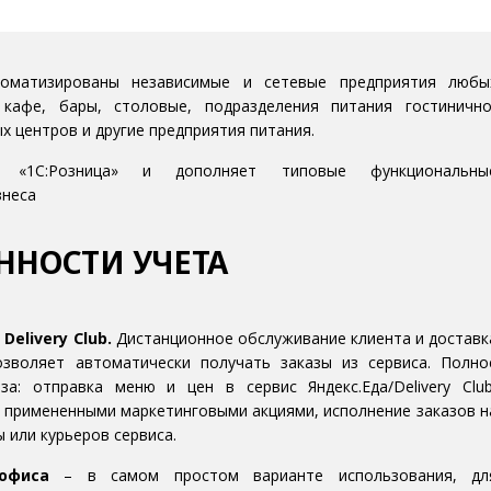
матизированы независимые и сетевые предприятия любы
кафе, бары, столовые, подразделения питания гостинично
х центров и другие предприятия питания.
 «1С:Розница» и дополняет типовые функциональны
знеса
ННОСТИ УЧЕТА
Delivery Club.
Дистанционное обслуживание клиента и доставк
озволяет автоматически получать заказы из сервиса. Полно
а: отправка меню и цен в сервис Яндекс.Еда/Delivery Club
е примененными маркетинговыми акциями, исполнение заказов н
 или курьеров сервиса.
офиса
– в самом простом варианте использования, дл