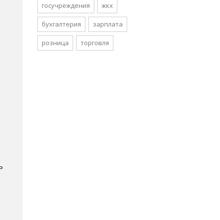
госучреждения
жкх
бухгалтерия
зарплата
розница
торговля
ь