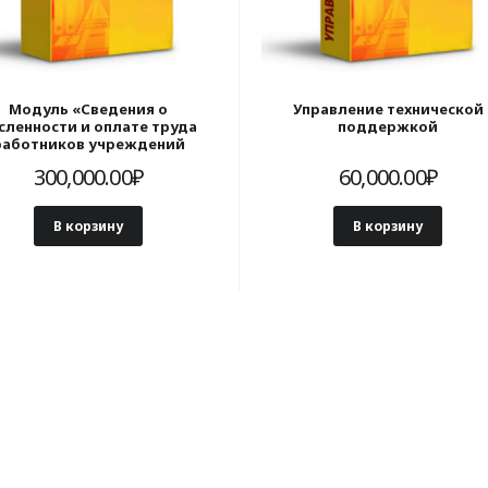
Модуль «Сведения о
Управление технической
сленности и оплате труда
поддержкой
работников учреждений
высшего образования и
300,000.00
₽
60,000.00
₽
остижения показателей
рожной карты» для 1С:ЗКГУ
В корзину
В корзину