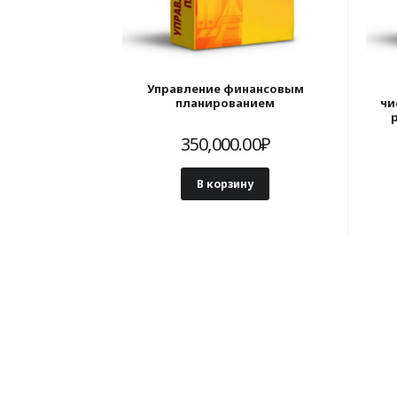
Управление финансовым
планированием
чи
350,000.00
₽
д
«до
В корзину