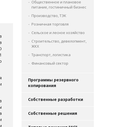
Общественное и плановое
питание, гостиничный бизнес
Производство, ТЭК
Розничная торговля
Сельское и лесное хозяйство
в
Строительство, девелопмент,
в
ЖКХ
О
1
Транспорт, логистика
о
Финансовый сектор
я
Программы резервного
и
копирования
Собственные разработки
в
ы
а
Собственные решения
и
и