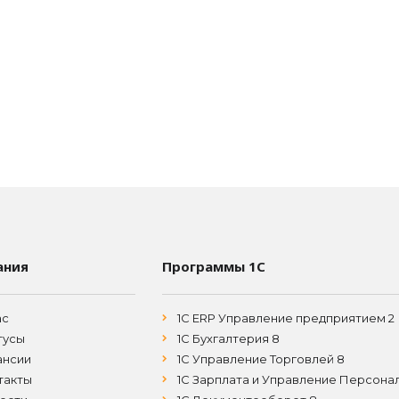
ания
Программы 1С
ас
1С ERP Управление предприятием 2
тусы
1С Бухгалтерия 8
ансии
1С Управление Торговлей 8
такты
1С Зарплата и Управление Персона