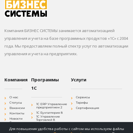
Компания БИЗНЕС СИСТЕМЫ занимается автоматизацией
управления и учета на базе программных продуктов «1С» с 2004
года. Мы предоставляем полный спектр услуг по автоматизации
управления и учета на предприятиях.
Компания
Программы
Услуги
1С
О нас
Сервисы
Статусы
Тарифы
1С ERP Управление
предприятием 2
Вакансии
Сертификация
1С Бухгалтерия 8
Контакты
1С Управление
Новости
Торговлей 8
Согласие на
1С Зарплата и
обработку
Управление
Для повышения удобства работы с сайтом мы используем файлы
персональных
Персоналом 8
данных