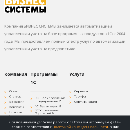
Компания БИЗНЕС СИСТЕМЫ занимается автоматизацией
управления и учета на базе программных продуктов «1С» с 2004
года. Мы предоставляем полный спектр услуг по автоматизации
управления и учета на предприятиях.
Компания
Программы
Услуги
1С
О нас
Сервисы
Статусы
Тарифы
1С ERP Управление
предприятием 2
Вакансии
Сертификация
1С Бухгалтерия 8
Контакты
1С Управление
Новости
Торговлей 8
Согласие на
1С Зарплата и
обработку
Управление
Для повышения удобства работы с сайтом мы используем файлы
персональных
Персоналом 8
данных
cookie в соответствии с
Политикой конфиденциальности
. В них
1С
Политика