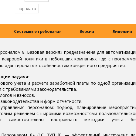
зарплата
Системные требования
Версии
Лицензии
ерсоналом 8. Базовая версия» предназначена для автоматизаци
 кадровой политики в небольших компаниях, где с программо
но адаптировать к особенностям конкретного предприятия.
щие задачи:
ового учета и расчета заработной платы по одной организаци
и с требованиями законодательства.
логов и взносов.
законодательства и форм отчетности.
управления персоналом: подбор, планирование мероприятий
отовым решением с широкими возможностями пользовательско
ют самостоятельно настраивать методики учета бе
е Персоналом 8» (1С ЗУП 8) — эффективный инструмент дл