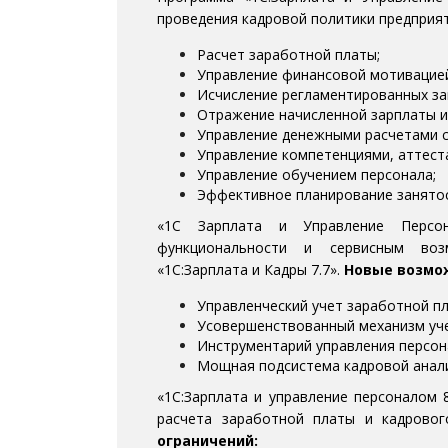
проведения кадровой политики предпри
Расчет заработной платы;
Управление финансовой мотивацией
Исчисление регламентированных за
Отражение начисленной зарплаты и 
Управление денежными расчетами с
Управление компетенциями, аттест
Управление обучением персонала;
Эффективное планирование занятос
«1С Зарплата и Управление Персон
функциональности и сервисным во
«1С:Зарплата и Кадры 7.7».
Новые возмож
Управленческий учет заработной пл
Усовершенствованный механизм уче
Инструментарий управления персон
Мощная подсистема кадровой анали
«1С:Зарплата и управление персоналом 
расчета заработной платы и кадрово
ограничений: