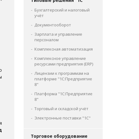
Типовые решения "1С"
Бухгалтерский и налоговый
учёт
Документооборот
Зарплата и управление
персоналом
Комплексная автоматизация
Комплексное управление
ресурсами предприятия (ERP)
о
Лицензии к программам на
ы
платформе "1С:Предприятие
8"
Платформа "1С:Предприятие
8"
Торговый и складской учёт
Электронные поставки "1С"
я
д
Торговое оборудование