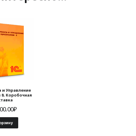
а и Управление
 8. Коробочная
ставка
00.00
₽
орзину