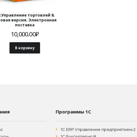
:Управление торговлей 8.
зовая версия. Электронная
поставка
10,000.00
₽
В корзину
ания
Программы 1С
ас
1С ERP Управление предприятием 2
тусы
1С Бухгалтерия 8