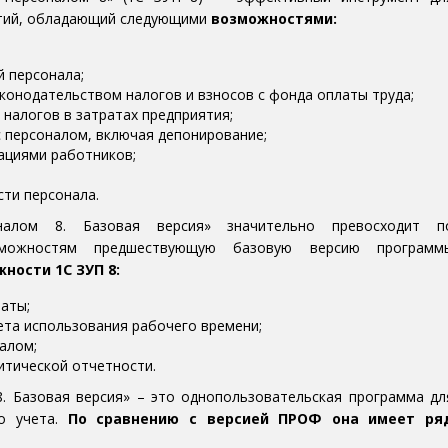
ятий, обладающий следующими
возможностями:
 персонала;
конодательством налогов и взносов с фонда оплаты труда;
налогов в затратах предприятия;
 персоналом, включая депонирование;
ациями работников;
ти персонала.
алом 8. Базовая версия» значительно превосходит п
зможностям предшествующую базовую версию программ
ности 1С ЗУП 8:
аты;
та использования рабочего времени;
алом;
тической отчетности.
8. Базовая версия» – это однопользовательская программа дл
го учета.
По сравнению с версией ПРОФ она имеет ря