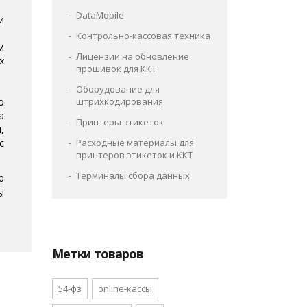
DataMobile
и
Контрольно-кассовая техника
м
Лицензии на обновление
х
прошивок для ККТ
Оборудование для
о
штрихкодирования
а
Принтеры этикеток
,
с
Расходные материалы для
принтеров этикеток и ККТ
Терминалы сбора данных
ю
ы
Метки товаров
54-фз
online-кассы