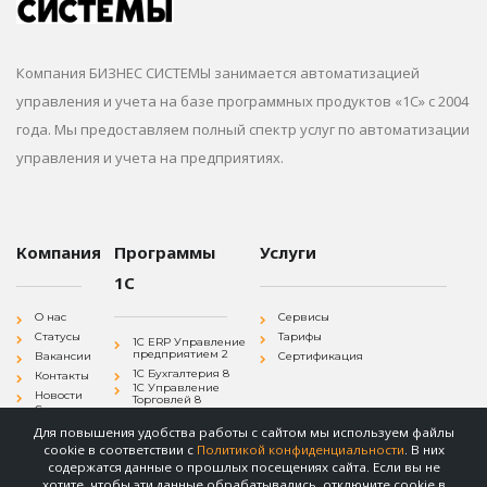
Компания БИЗНЕС СИСТЕМЫ занимается автоматизацией
управления и учета на базе программных продуктов «1С» с 2004
года. Мы предоставляем полный спектр услуг по автоматизации
управления и учета на предприятиях.
Компания
Программы
Услуги
1С
О нас
Сервисы
Статусы
Тарифы
1С ERP Управление
предприятием 2
Вакансии
Сертификация
1С Бухгалтерия 8
Контакты
1С Управление
Новости
Торговлей 8
Согласие на
1С Зарплата и
обработку
Управление
Для повышения удобства работы с сайтом мы используем файлы
персональных
Персоналом 8
данных
cookie в соответствии с
Политикой конфиденциальности
. В них
1С
Политика
Документооборот 8
содержатся данные о прошлых посещениях сайта. Если вы не
конфиденциальности
хотите, чтобы эти данные обрабатывались, отключите cookie в