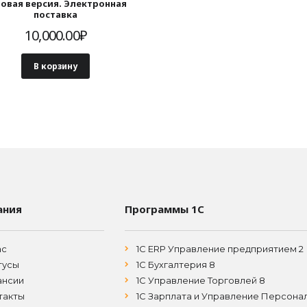
зовая версия. Электронная
поставка
10,000.00
₽
В корзину
ания
Программы 1С
ас
1С ERP Управление предприятием 2
тусы
1С Бухгалтерия 8
ансии
1С Управление Торговлей 8
такты
1С Зарплата и Управление Персона