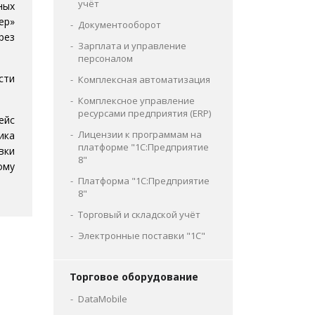
учёт
ных
ер»
Документооборот
рез
Зарплата и управление
персоналом
сти
Комплексная автоматизация
Комплексное управление
ресурсами предприятия (ERP)
ейс
Лицензии к программам на
ика
платформе "1С:Предприятие
вки
8"
ому
Платформа "1С:Предприятие
8"
Торговый и складской учёт
Электронные поставки "1С"
Торговое оборудование
DataMobile