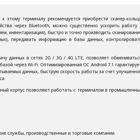
 к этому терминалу рекомендуется приобрести сканер-кольц
йства через Bluetooth, можно существенно ускорить работу 
ем, инвентаризация), быстро и точно производить сканировани
ных), передавать информацию в базы данных, контролироват
чу данных в сетях 2G / 3G / 4G LTE, позволяет обмениватьс
азой через Wi-Fi. Оптимизированная ОС Android 7.1 гарантируе
атываемых данных, быструю скорость работы за счет улучшенно
са.
чный корпус позволяют работать с терминалом в промышленны
ские службы, производственные и торговые компании.