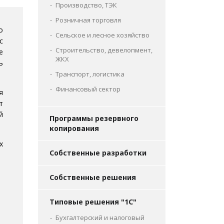
Производство, ТЭК
Розничная торговля
о
Сельское и лесное хозяйство
с
Строительство, девелопмент,
е
ЖКХ
ь
Транспорт, логистика
Финансовый сектор
я
т
й
Программы резервного
копирования
х
Собственные разработки
Собственные решения
Типовые решения "1С"
Бухгалтерский и налоговый