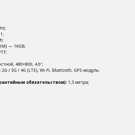
Hz;
1;
h;
OM) — 16GB;
/TF;
тной, 480×800, 4.0″;
:
2G / 3G / 4G (LTE), Wi-Fi, Bluetooth, GPS-модуль;
арантийным обязательством):
1,5 метра;