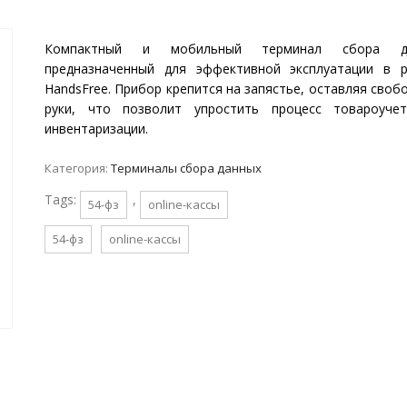
Компактный и мобильный терминал сбора да
предназначенный для эффективной эксплуатации в 
HandsFree. Прибор крепится на запястье, оставляя сво
руки, что позволит упростить процесс товароуче
инвентаризации.
Категория:
Терминалы сбора данных
Tags:
,
54-фз
online-кассы
54-фз
online-кассы