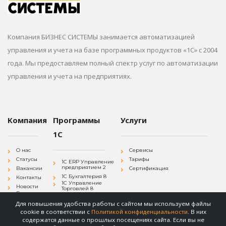
Компания БИЗНЕС СИСТЕМЫ занимается автоматизацией
управления и учета на базе программных продуктов «1С» с 2004
года. Мы предоставляем полный спектр услуг по автоматизации
управления и учета на предприятиях.
Компания
Программы
Услуги
1С
О нас
Сервисы
Статусы
Тарифы
1С ERP Управление
предприятием 2
Вакансии
Сертификация
1С Бухгалтерия 8
Контакты
1С Управление
Новости
Торговлей 8
Согласие на
1С Зарплата и
обработку
Управление
Для повышения удобства работы с сайтом мы используем файлы
персональных
Персоналом 8
данных
cookie в соответствии с
Политикой конфиденциальности
. В них
1С
Политика
Документооборот 8
содержатся данные о прошлых посещениях сайта. Если вы не
конфиденциальности