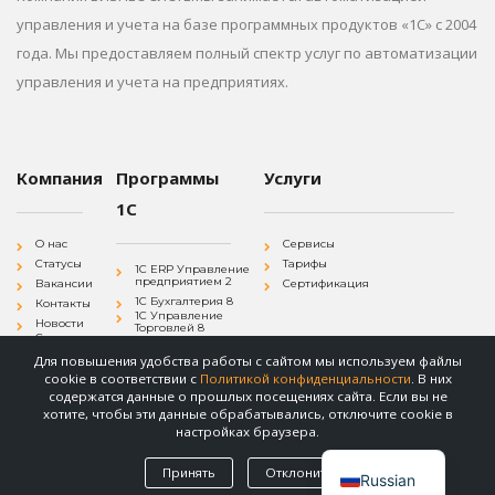
управления и учета на базе программных продуктов «1С» с 2004
года. Мы предоставляем полный спектр услуг по автоматизации
управления и учета на предприятиях.
Компания
Программы
Услуги
1С
О нас
Сервисы
Статусы
Тарифы
1С ERP Управление
предприятием 2
Вакансии
Сертификация
1С Бухгалтерия 8
Контакты
1С Управление
Новости
Торговлей 8
Согласие на
1С Зарплата и
обработку
Управление
Для повышения удобства работы с сайтом мы используем файлы
персональных
Персоналом 8
данных
cookie в соответствии с
Политикой конфиденциальности
. В них
1С
Политика
Документооборот 8
содержатся данные о прошлых посещениях сайта. Если вы не
конфиденциальности
хотите, чтобы эти данные обрабатывались, отключите cookie в
настройках браузера.
Принять
Отклонить
© Бизнес Системы. 2004-2025.
Russian