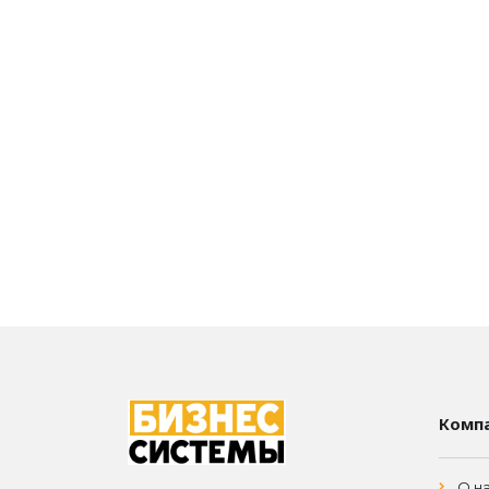
Комп
О н