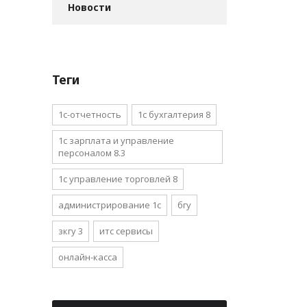
Новости
Теги
1с-отчетность
1с бухгалтерия 8
1с зарплата и управление
персоналом 8.3
1с управление торговлей 8
администрирование 1с
бгу
зкгу 3
итс сервисы
онлайн-касса