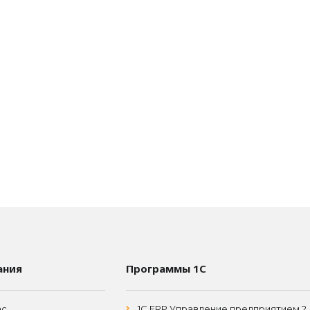
ания
Программы 1С
ас
1С ERP Управление предприятием 2