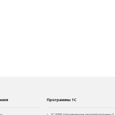
ания
Программы 1С
ас
1С ERP Управление предприятием 2