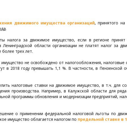
жения движимого имущества организаций
, принятого на
ода
.
ты налога за движимое имущество, если в регионе принят 
в Ленинградской области организации не платят налог за дв
 более трех лет.
е имущество не освобождено от налогообложения, налоговые с
ут в 2018 году превышать 1,1 %. В частности, в Пензенской о
лить налоговые ставки на движимое имущество, в т.ч. для со
ения производства. Например, в Калужской области для ряда
альной программы обновления и модернизации предприятий, нал
решение о применении федеральной налоговой льготы по дви
такое имущество облагается налогом по
предельной ставке в 1