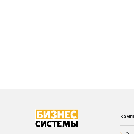
Комп
О н