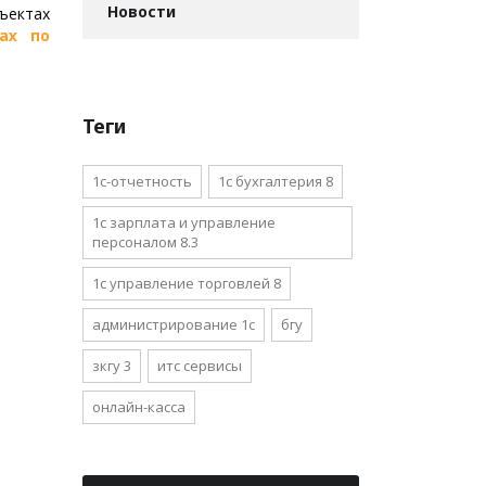
Новости
ъектах
ах по
Теги
1с-отчетность
1с бухгалтерия 8
1с зарплата и управление
персоналом 8.3
1с управление торговлей 8
администрирование 1с
бгу
зкгу 3
итс сервисы
онлайн-касса